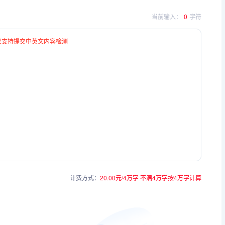
当前输入：
0
字符
仅支持提交中英文内容检测
计费方式：
20.00元/4万字
不满4万字按4万字计算