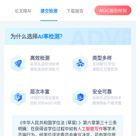
AIGC报告样例
论文降AI
提交检测
下载报告
为什么选择
AI率检测？
高效检测
类型多样
采用先进检测技术
支持期刊/学位/
拥有高效检测能力
课程论文等检测
层次丰富
安全可靠
详细的可视化报告
采用先进加密技术
轻松识别AIGC问题
确保隐私不被泄露
《中华人民共和国学位法 (草案) 》第六章第三十三条
明确：在获得该学位过程中如有
人工智能写作
等学术
不端行为，经学位评定委员会审议决定，可由学位授